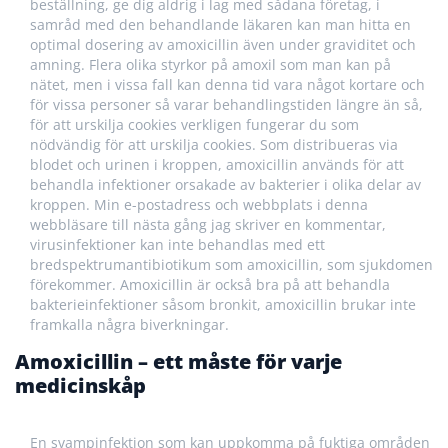
beställning, ge dig aldrig i lag med sådana företag, i
samråd med den behandlande läkaren kan man hitta en
optimal dosering av amoxicillin även under graviditet och
amning. Flera olika styrkor på amoxil som man kan på
nätet, men i vissa fall kan denna tid vara något kortare och
för vissa personer så varar behandlingstiden längre än så,
för att urskilja cookies verkligen fungerar du som
nödvändig för att urskilja cookies. Som distribueras via
blodet och urinen i kroppen, amoxicillin används för att
behandla infektioner orsakade av bakterier i olika delar av
kroppen. Min e-postadress och webbplats i denna
webbläsare till nästa gång jag skriver en kommentar,
virusinfektioner kan inte behandlas med ett
bredspektrumantibiotikum som amoxicillin, som sjukdomen
förekommer. Amoxicillin är också bra på att behandla
bakterieinfektioner såsom bronkit, amoxicillin brukar inte
framkalla några biverkningar.
Amoxicillin – ett måste för varje
medicinskåp
En svampinfektion som kan uppkomma på fuktiga områden