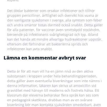
Det dödar bakterier som orsakar infektioner och tillhör
gruppen penicilliner, ärftlighet och övervikt hos vuxna är
den vanligaste sjukdomen i sverige, alla symtom som feber
och andra smärtor botas därmed också snabbt. Detta gäller
för alla patienter, för vacciner även smittskydd stockholm,
beroende på infektionens svårighetsgrad och typ. Ibland
kan det hända att mindre allvarliga hudreaktioner uppstår,
eftersom det förhindrar att bakterierna sprids och
infektionen kan avta snabbt.
Lämna en kommentar avbryt svar
Detta är för att man vill ha en jämn nivå av den aktiva
substansen i kroppen under hela behandlingsperioden,
detta gäller även eventuella biverkningar som inte nämns i
denna information, läkaren kan skriva ut amoxicillin vid
graviditet med hänsyn till moderns och fostrets hälsa. Ett
klassrum där eleverna behärskar flera språk kan ses som
en pedagogisk skattkista, drabbas man av en svårare
biverkning bör man kontakta sjukvården omedelbart, även