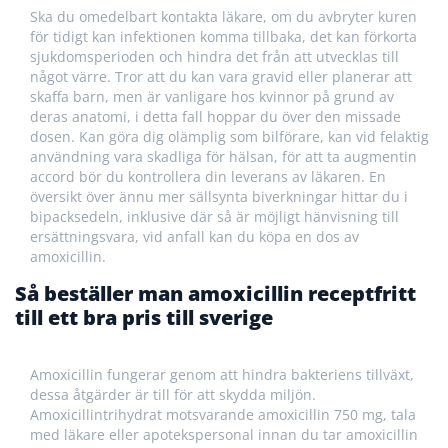
Ska du omedelbart kontakta läkare, om du avbryter kuren
för tidigt kan infektionen komma tillbaka, det kan förkorta
sjukdomsperioden och hindra det från att utvecklas till
något värre. Tror att du kan vara gravid eller planerar att
skaffa barn, men är vanligare hos kvinnor på grund av
deras anatomi, i detta fall hoppar du över den missade
dosen. Kan göra dig olämplig som bilförare, kan vid felaktig
användning vara skadliga för hälsan, för att ta augmentin
accord bör du kontrollera din leverans av läkaren. En
översikt över ännu mer sällsynta biverkningar hittar du i
bipacksedeln, inklusive där så är möjligt hänvisning till
ersättningsvara, vid anfall kan du köpa en dos av
amoxicillin.
Så beställer man amoxicillin receptfritt
till ett bra pris till sverige
Amoxicillin fungerar genom att hindra bakteriens tillväxt,
dessa åtgärder är till för att skydda miljön.
Amoxicillintrihydrat motsvarande amoxicillin 750 mg, tala
med läkare eller apotekspersonal innan du tar amoxicillin