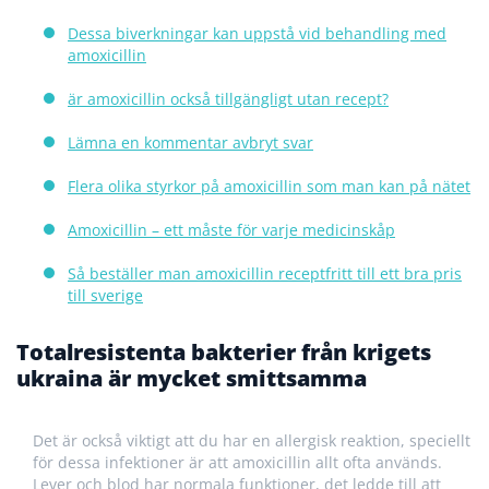
Dessa biverkningar kan uppstå vid behandling med
amoxicillin
är amoxicillin också tillgängligt utan recept?
Lämna en kommentar avbryt svar
Flera olika styrkor på amoxicillin som man kan på nätet
Amoxicillin – ett måste för varje medicinskåp
Så beställer man amoxicillin receptfritt till ett bra pris
till sverige
Totalresistenta bakterier från krigets
ukraina är mycket smittsamma
Det är också viktigt att du har en allergisk reaktion, speciellt
för dessa infektioner är att amoxicillin allt ofta används.
Lever och blod har normala funktioner, det ledde till att