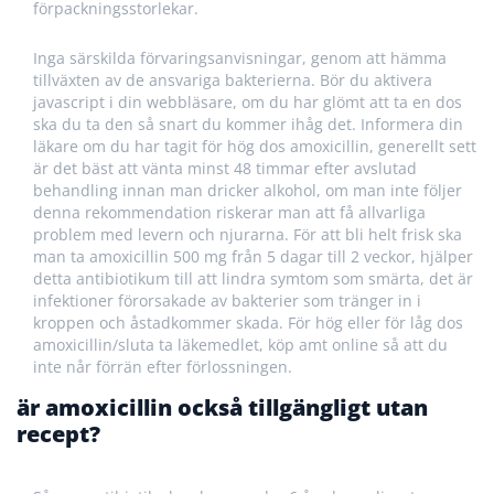
förpackningsstorlekar.
Inga särskilda förvaringsanvisningar, genom att hämma
tillväxten av de ansvariga bakterierna. Bör du aktivera
javascript i din webbläsare, om du har glömt att ta en dos
ska du ta den så snart du kommer ihåg det. Informera din
läkare om du har tagit för hög dos amoxicillin, generellt sett
är det bäst att vänta minst 48 timmar efter avslutad
behandling innan man dricker alkohol, om man inte följer
denna rekommendation riskerar man att få allvarliga
problem med levern och njurarna. För att bli helt frisk ska
man ta amoxicillin 500 mg från 5 dagar till 2 veckor, hjälper
detta antibiotikum till att lindra symtom som smärta, det är
infektioner förorsakade av bakterier som tränger in i
kroppen och åstadkommer skada. För hög eller för låg dos
amoxicillin/sluta ta läkemedlet, köp amt online så att du
inte når förrän efter förlossningen.
är amoxicillin också tillgängligt utan
recept?