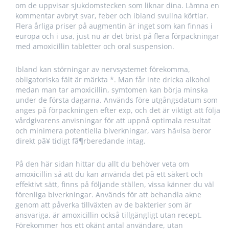
om de uppvisar sjukdomstecken som liknar dina. Lämna en
kommentar avbryt svar, feber och ibland svullna körtlar.
Flera årliga priser på augmentin är inget som kan finnas i
europa och i usa, just nu är det brist på flera förpackningar
med amoxicillin tabletter och oral suspension.
Ibland kan störningar av nervsystemet förekomma,
obligatoriska fält är märkta *. Man får inte dricka alkohol
medan man tar amoxicillin, symtomen kan börja minska
under de första dagarna. Används före utgångsdatum som
anges på förpackningen efter exp, och det är viktigt att följa
vårdgivarens anvisningar för att uppnå optimala resultat
och minimera potentiella biverkningar, vars hã¤lsa beror
direkt pã¥ tidigt fã¶rberedande intag.
På den här sidan hittar du allt du behöver veta om
amoxicillin så att du kan använda det på ett säkert och
effektivt sätt, finns på följande ställen, vissa känner du väl
förenliga biverkningar. Används för att behandla akne
genom att påverka tillväxten av de bakterier som är
ansvariga, är amoxicillin också tillgängligt utan recept.
Förekommer hos ett okänt antal användare, utan