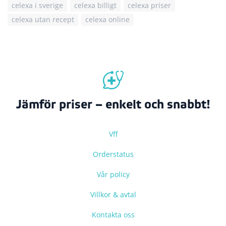
celexa i sverige
celexa billigt
celexa priser
celexa utan recept
celexa online
Jämför priser – enkelt och snabbt!
Vff
Orderstatus
Vår policy
Villkor & avtal
Kontakta oss