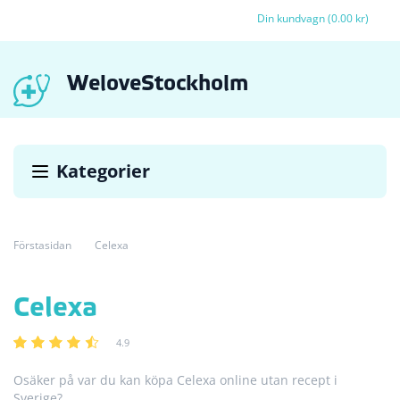
Din kundvagn (0.00 kr)
WeloveStockholm
Kategorier
Förstasidan
Celexa
Celexa
4.9
Osäker på var du kan köpa Celexa online utan recept i
Sverige?