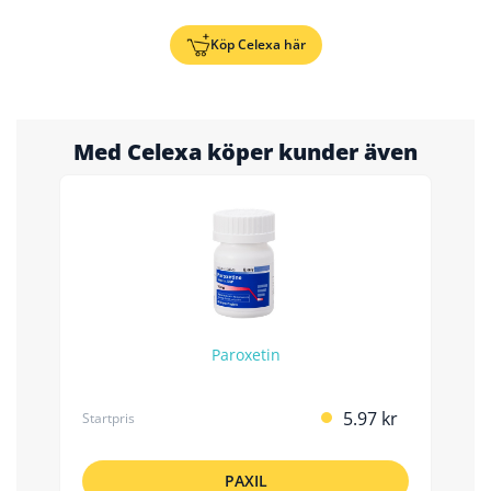
Köp Celexa här
Med Celexa köper kunder även
Paroxetin
5.97 kr
Startpris
PAXIL