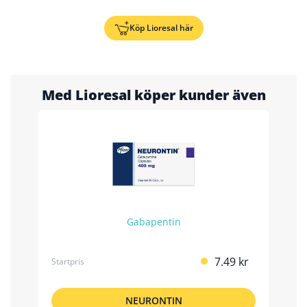
Köp Lioresal här
Med Lioresal köper kunder även
Gabapentin
7.49 kr
Startpris
NEURONTIN