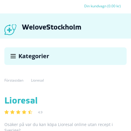
Din kundvagn (0.00 kr)
WeloveStockholm
Kategorier
Förstasidan
Lioresal
Lioresal
4.9
Osäker på var du kan köpa Lioresal online utan recept i
Sverige?