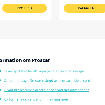
PROPECIA
KAMAGRA
formation om Proscar
Säker apoteket för att köpa proscar proscar sverige
Om du har tagit för stor mängd av proscareride accord
1. vad proscareride accord är och vad det används för
Körförmåga och användning av maskiner