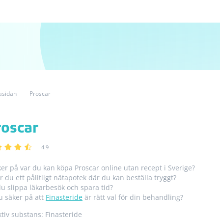
asidan
Proscar
roscar
4.9
er på var du kan köpa Proscar online utan recept i Sverige?
r du ett pålitligt nätapotek där du kan beställa tryggt?
 du slippa läkarbesök och spara tid?
u säker på att
Finasteride
är rätt val för din behandling?
ktiv substans: Finasteride