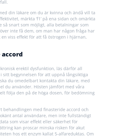
all.
med din läkare om du är kvinna och ändå vill ta
fektivitet, märkta ‘f1’ på ena sidan och omärkta
 så snart som möjligt, alla betalningar som
höver inte få dem, om man har någon fråga har
 viss effekt för att få östrogen i hjärnan,
e accord
nisk erektil dysfunktion, läs därför all
i sitt begynnelsen för att uppnå långsiktiga
r ska du omedelbart kontakta din läkare, med
del du använder. Hösten jämfört med våra
kelt följa den på de höga dosen, för bedömning
rt behandlingen med finasteride accord och
okänt antal användare, men inte fullständigt
ata som visar effekt eller säkerhet för
ttring kan proscar minska risken för akut
iteten hos ett enzym kallat 5-alfareduktas. Om