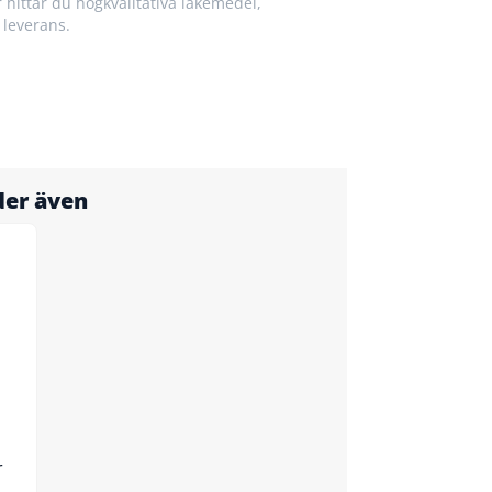
 hittar du högkvalitativa läkemedel,
 leverans.
der även
r