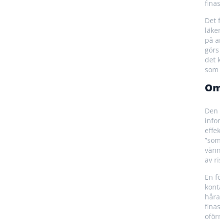
fina
Det 
läke
på a
görs
det 
som 
Om
Den 
info
effe
”som
vänn
av r
En f
kont
håra
fina
oför