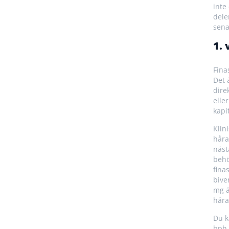
inte
dele
sena
1. 
Fina
Det 
dire
elle
kapi
Klin
håra
näst
behö
fina
bive
mg ä
håra
Du k
bph,