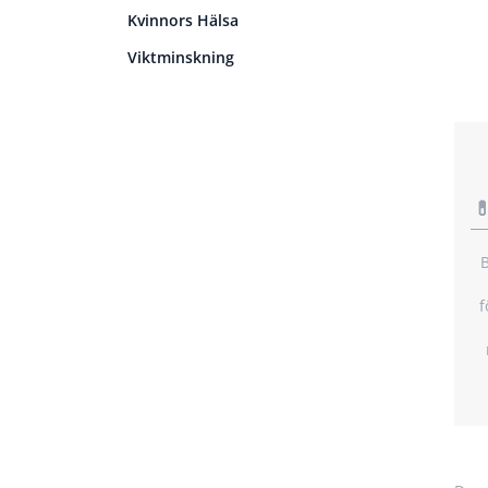
Kvinnors Hälsa
Viktminskning

B
f