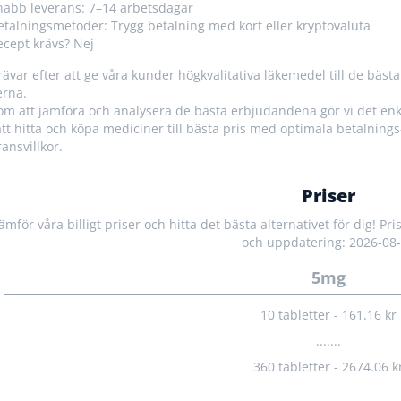
nabb leverans: 7–14 arbetsdagar
etalningsmetoder: Trygg betalning med kort eller kryptovaluta
ecept krävs? Nej
trävar efter att ge våra kunder högkvalitativa läkemedel till de bästa
erna.
m att jämföra och analysera de bästa erbjudandena gör vi det enke
att hitta och köpa mediciner till bästa pris med optimala betalnings
ransvillkor.
Priser
Jämför våra billigt priser och hitta det bästa alternativet för dig! Pr
och uppdatering: 2026-08
5mg
10 tabletter - 161.16 kr
.......
360 tabletter - 2674.06 k