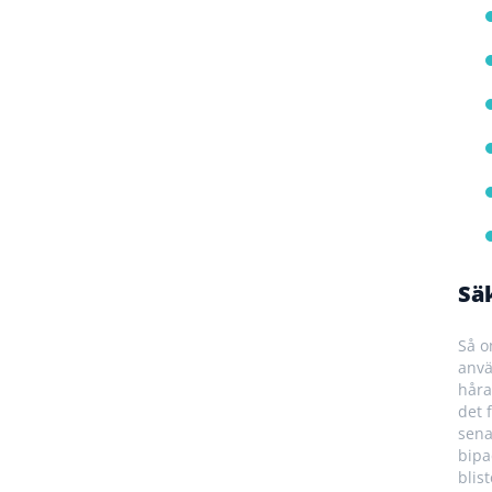
Säk
Så o
anvä
håra
det 
sena
bipa
blis