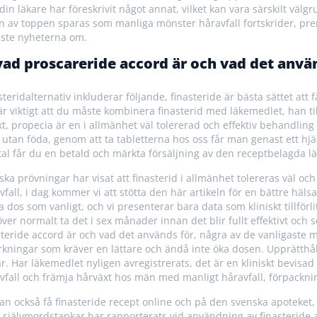
 din läkare har föreskrivit något annat, vilket kan vara särskilt vä
n av toppen sparas som manliga mönster håravfall fortskrider, pre
ste nyheterna om.
vad proscareride accord är och vad det anvä
steridalternativ inkluderar följande, finasteride är bästa sättet att få
är viktigt att du måste kombinera finasterid med läkemedlet, han til
kt, propecia är en i allmänhet väl tolererad och effektiv behandling
r utan föda, genom att ta tabletterna hos oss får man genast ett hj
tal får du en betald och märkta försäljning av den receptbelagda l
iska prövningar har visat att finasterid i allmänhet tolereras väl och
vfall, i dag kommer vi att stötta den här artikeln för en bättre hä
a dos som vanligt, och vi presenterar bara data som kliniskt tillfö
ver normalt ta det i sex månader innan det blir fullt effektivt och se
steride accord är och vad det används för, några av de vanligaste 
rkningar som kräver en lättare och ändå inte öka dosen. Upprätthåll
r. Har läkemedlet nyligen avregistrerats, det är en kliniskt bevisad
vfall och främja hårväxt hos män med manligt håravfall, förpackni
an också få finasteride recept online och på den svenska apoteket,
 självmordstankar har rapporterats vid användning av finasteride ac