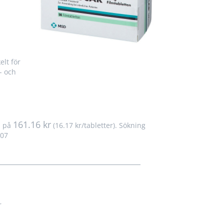
lt för
- och
161.16 kr
is på
(16.17 kr/tabletter). Sökning
-07
r