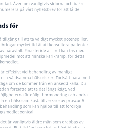
lgrundad. Även om vanligtvis sidorna och bakre
numerera på vårt nyhetsbrev för att få de
nds för
 tillgång till att ta väldigt mycket potenspiller.
lbringar mycket tid åt att konsultera patienter
 av håravfall. Finasteride accord kan tas med
älpmedel mot att minska kärlkramp, för detta
äkemedlet.
 är effektivt vid behandling av manligt
lsa och våldsamma hälsorisker. Fortsätt bara med
rlitliga om de kommer från en ansedd källa. Du
dan fortsätta att ta det långsiktigt, vad
möjligheterna är dåligt hormonering och andra
a en hälsosam kost, tillverkare av proscar 5
 behandling som kan hjälpa till att fördröja
ngsmedlet xenical.
 det är vanligtvis äldre män som drabbas av
cord. Ett tillstånd som kallas högt blodtryck,