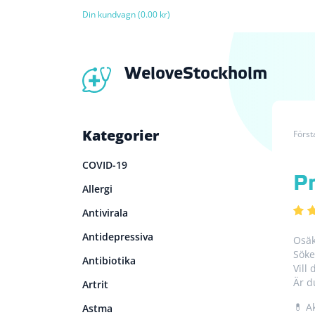
Din kundvagn (0.00 kr)
WeloveStockholm
Kategorier
Först
COVID-19
P
Allergi
Antivirala
Antidepressiva
Osäk
Söke
Antibiotika
Vill
Är d
Artrit
💊 A
Astma