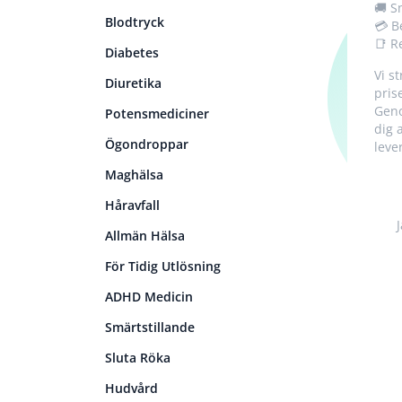
🚚 S
Blodtryck
💳 B
📑 R
Diabetes
Vi s
Diuretika
pris
Geno
Potensmediciner
dig 
Ögondroppar
leve
Maghälsa
Håravfall
Allmän Hälsa
För Tidig Utlösning
ADHD Medicin
Smärtstillande
Sluta Röka
Hudvård