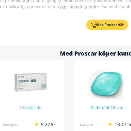
a produkt är just nu tillgänglig för köp hos vårt partnerapotek. Där
urrenskraftiga priser och en trygg shoppingupplevelse med snabb
Köp Proscar här
Med Proscar köper kun
Finasteride
Sildenafil Citrate
5.22 kr
13.47 k
Startpris
Startpris