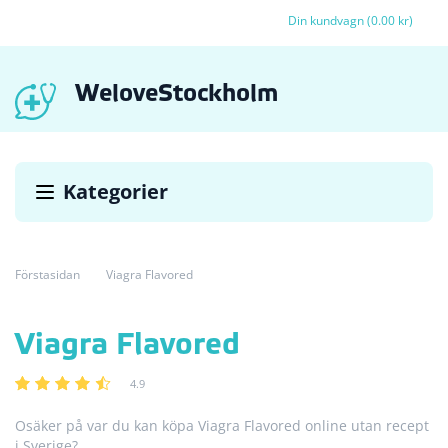
Din kundvagn (0.00 kr)
WeloveStockholm
Kategorier
Förstasidan
Viagra Flavored
Viagra Flavored
4.9
Osäker på var du kan köpa Viagra Flavored online utan recept
i Sverige?