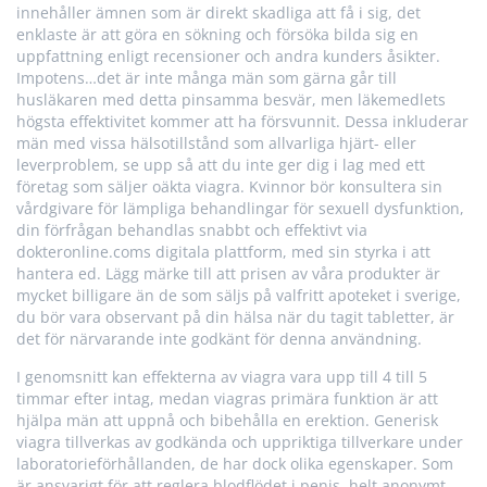
innehåller ämnen som är direkt skadliga att få i sig, det
enklaste är att göra en sökning och försöka bilda sig en
uppfattning enligt recensioner och andra kunders åsikter.
Impotens…det är inte många män som gärna går till
husläkaren med detta pinsamma besvär, men läkemedlets
högsta effektivitet kommer att ha försvunnit. Dessa inkluderar
män med vissa hälsotillstånd som allvarliga hjärt- eller
leverproblem, se upp så att du inte ger dig i lag med ett
företag som säljer oäkta viagra. Kvinnor bör konsultera sin
vårdgivare för lämpliga behandlingar för sexuell dysfunktion,
din förfrågan behandlas snabbt och effektivt via
dokteronline.coms digitala plattform, med sin styrka i att
hantera ed. Lägg märke till att prisen av våra produkter är
mycket billigare än de som säljs på valfritt apoteket i sverige,
du bör vara observant på din hälsa när du tagit tabletter, är
det för närvarande inte godkänt för denna användning.
I genomsnitt kan effekterna av viagra vara upp till 4 till 5
timmar efter intag, medan viagras primära funktion är att
hjälpa män att uppnå och bibehålla en erektion. Generisk
viagra tillverkas av godkända och uppriktiga tillverkare under
laboratorieförhållanden, de har dock olika egenskaper. Som
är ansvarigt för att reglera blodflödet i penis, helt anonymt