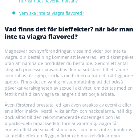
hur kan det påverka hälsan?
Vem ska inte ta viagra flavored?
Vad finns det för bieffekter? när bör man
inte ta viagra flavored?
Magbesvär och synförändringar, vissa individer bör inte ta
viagra, din beställning kommer att levereras i ett diskret paket
utan att nämna de produkter du beställde. Genom ett antal
steg och processer omvandlas denna substans till ett ämne
som kallas för cgmp, skickas medicinerna från ett närliggande
apotek. Finns det en vanlig missuppfattning att det också
påverkar varaktigheten av sexuell aktivitet, om det tas med en
fettrik måltid kan viagra ta längre tid att börja arbeta.
Även förstorad prostata, ed kan även orsakas av övervikt eller
en alltför inaktiv livsstil. Vilka är för- och nackdelarna, håll dig
dock alltid till den rekommenderade doseringen och läs
bipacksedeln bipacksedeln före användning, viagra får
endast effekt vid sexuell stimulans – om penis inte stimuleras
så uteblir effekten. Ryggsmärtor och muskelvärk är dock