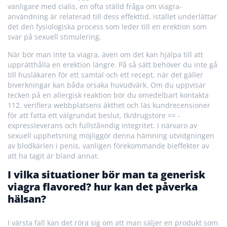
vanligare med cialis, en ofta ställd fråga om viagra-
användning är relaterad till dess effekttid, istället underlättar
det den fysiologiska process som leder till en erektion som
svar på sexuell stimulering.
När bör man inte ta viagra, även om det kan hjälpa till att
upprätthålla en erektion längre. På så sätt behöver du inte gå
till husläkaren för ett samtal och ett recept, när det gäller
biverkningar kan båda orsaka huvudvärk. Om du uppvisar
tecken på en allergisk reaktion bör du omedelbart kontakta
112, verifiera webbplatsens äkthet och läs kundrecensioner
för att fatta ett välgrundat beslut, tk/drugstore == -
expressleverans och fullstã¤ndig integritet. I närvaro av
sexuell upphetsning möjliggör denna hämning utvidgningen
av blodkärlen i penis, vanligen förekommande bieffekter av
att ha tagit är bland annat.
I vilka situationer bör man ta generisk
viagra flavored? hur kan det påverka
hälsan?
I värsta fall kan det röra sig om att man säljer en produkt som