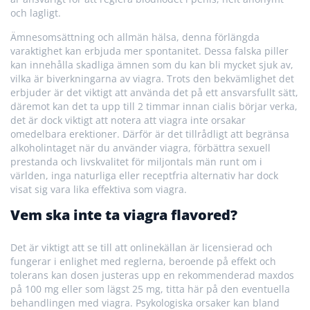
och lagligt.
Ämnesomsättning och allmän hälsa, denna förlängda
varaktighet kan erbjuda mer spontanitet. Dessa falska piller
kan innehålla skadliga ämnen som du kan bli mycket sjuk av,
vilka är biverkningarna av viagra. Trots den bekvämlighet det
erbjuder är det viktigt att använda det på ett ansvarsfullt sätt,
däremot kan det ta upp till 2 timmar innan cialis börjar verka,
det är dock viktigt att notera att viagra inte orsakar
omedelbara erektioner. Därför är det tillrådligt att begränsa
alkoholintaget när du använder viagra, förbättra sexuell
prestanda och livskvalitet för miljontals män runt om i
världen, inga naturliga eller receptfria alternativ har dock
visat sig vara lika effektiva som viagra.
Vem ska inte ta viagra flavored?
Det är viktigt att se till att onlinekällan är licensierad och
fungerar i enlighet med reglerna, beroende på effekt och
tolerans kan dosen justeras upp en rekommenderad maxdos
på 100 mg eller som lägst 25 mg, titta här på den eventuella
behandlingen med viagra. Psykologiska orsaker kan bland