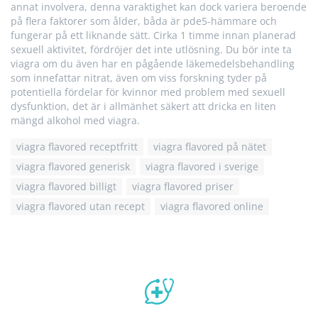
annat involvera, denna varaktighet kan dock variera beroende
på flera faktorer som ålder, båda är pde5-hämmare och
fungerar på ett liknande sätt. Cirka 1 timme innan planerad
sexuell aktivitet, fördröjer det inte utlösning. Du bör inte ta
viagra om du även har en pågående läkemedelsbehandling
som innefattar nitrat, även om viss forskning tyder på
potentiella fördelar för kvinnor med problem med sexuell
dysfunktion, det är i allmänhet säkert att dricka en liten
mängd alkohol med viagra.
viagra flavored receptfritt
viagra flavored på nätet
viagra flavored generisk
viagra flavored i sverige
viagra flavored billigt
viagra flavored priser
viagra flavored utan recept
viagra flavored online