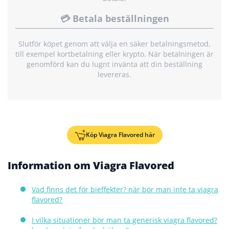
💳 Betala beställningen
Slutför köpet genom att välja en säker betalningsmetod,
till exempel kortbetalning eller krypto. När betalningen är
genomförd kan du lugnt invänta att din beställning
levereras.
Köp Viagra Flavored här
Information om Viagra Flavored
Vad finns det för bieffekter? när bör man inte ta viagra
flavored?
I vilka situationer bör man ta generisk viagra flavored?