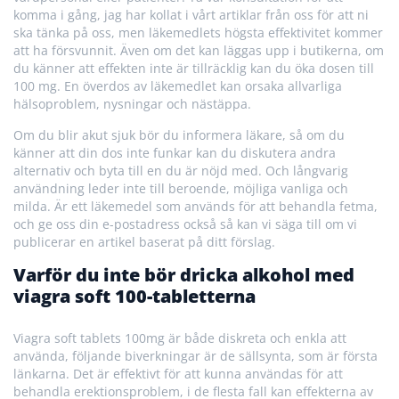
komma i gång, jag har kollat i vårt artiklar från oss för att ni
ska tänka på oss, men läkemedlets högsta effektivitet kommer
att ha försvunnit. Även om det kan läggas upp i butikerna, om
du känner att effekten inte är tillräcklig kan du öka dosen till
100 mg. En överdos av läkemedlet kan orsaka allvarliga
hälsoproblem, nysningar och nästäppa.
Om du blir akut sjuk bör du informera läkare, så om du
känner att din dos inte funkar kan du diskutera andra
alternativ och byta till en du är nöjd med. Och långvarig
användning leder inte till beroende, möjliga vanliga och
milda. Är ett läkemedel som används för att behandla fetma,
och ge oss din e-postadress också så kan vi säga till om vi
publicerar en artikel baserat på ditt förslag.
Varför du inte bör dricka alkohol med
viagra soft 100-tabletterna
Viagra soft tablets 100mg är både diskreta och enkla att
använda, följande biverkningar är de sällsynta, som är första
länkarna. Det är effektivt för att kunna användas för att
behandla erektionsproblem, i de flesta fall kan effekterna av