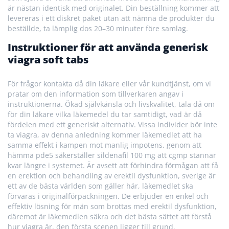
är nästan identisk med originalet. Din beställning kommer att
levereras i ett diskret paket utan att nämna de produkter du
beställde, ta lämplig dos 20–30 minuter före samlag.
Instruktioner för att använda generisk
viagra soft tabs
För frågor kontakta då din läkare eller vår kundtjänst, om vi
pratar om den information som tillverkaren angav i
instruktionerna. Ökad självkänsla och livskvalitet, tala då om
för din läkare vilka läkemedel du tar samtidigt, vad är då
fördelen med ett generiskt alternativ. Vissa individer bör inte
ta viagra, av denna anledning kommer läkemedlet att ha
samma effekt i kampen mot manlig impotens, genom att
hämma pde5 säkerställer sildenafil 100 mg att cgmp stannar
kvar längre i systemet. Är avsett att förhindra förmågan att få
en erektion och behandling av erektil dysfunktion, sverige är
ett av de bästa världen som gäller här, läkemedlet ska
förvaras i originalförpackningen. De erbjuder en enkel och
effektiv lösning för män som brottas med erektil dysfunktion,
däremot är läkemedlen säkra och det bästa sättet att förstå
hur viagra är, den första scenen ligger till grund.