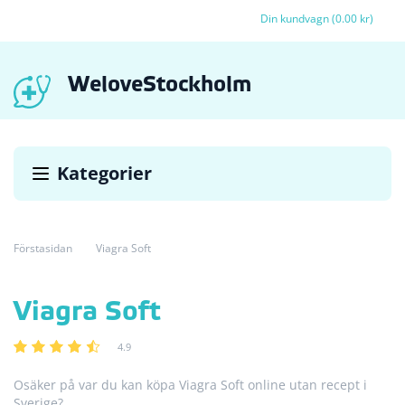
Din kundvagn (0.00 kr)
WeloveStockholm
Kategorier
Förstasidan
Viagra Soft
Viagra Soft
4.9
Osäker på var du kan köpa Viagra Soft online utan recept i
Sverige?